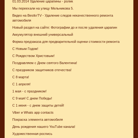
01.03.2014 Удаление царапины - ролик
Мы переехали на улицу Мельникова 5.
Видео на BestkrTV - Удаление следов некачественного ремонта
автомобиля
Новый раздел на сайте: Фотографии до и после удаления царапин
Аккумулятор внешний универсальный
Форма предзаказа для предварительной оценки стоимости ремонта
С Новым Годом!
С Рождеством Христовым!
Поздравляем с Днем святого Валентина!
С праздником защитников отечества!
С 8 марта!
С 1 апреля!
1 мая - с праздником!
С 9 мая! С днем Победы!
С 1 июня - с днем защиты детей!
Viber и Whats app contacts
Покраска элемента автомобиля
День рождения нашего YouTube канала!
Художественная роспись