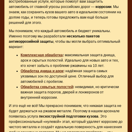
востребованные услуги, которые помогут вам защитить
автомобиль от главной угрозы российских дорог —
коррозии
. Мы
знаем, как сохранить кузов вашего авто в идеальном состоянии на
долгие годы, и теперь готовы предложить вам ещё больше
решений для этого.
Мы понимаем, что каждый автомобиль и бюджет уникальны.
Именно поэтому мы разработали
несколько пакетов
антикоррозийной защиты
, чтобы вы могли выбрать оптимальный
вариант:
Комплексная обработка
:
максимальная защита днища,
арок и скрытых полостей. Идеально для новых авто и тех,
кто хочет забыть о проблеме ржавчины на 10 лет.
Обработка днища и арок
:
надёжная защита самых
уязвимых зон по доступной цене. Отличный выбор для
автомобилей с пробегом.
Обработка скрытых полостей
:
невидимая, но критически
важная защита порогов, дверей и лонжеронов от
внутренней коррозии.
И это ещё не всё! Мы прекрасно понимаем, что никакая защита не
будет держаться на ржавом металле. Поэтому в нашем арсенале
появилась услуга
пескоструйной подготовки кузова
. Это
профессиональный «нулевой» этап, который удаляет коррозию до
чистого металла и создаёт идеальную поверхность для нанесения